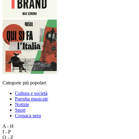
Categorie più popolari
Cultura e società
Parodia musicale
Notizie
Sport
Cronaca nera
A - H
I - P
Q - Z