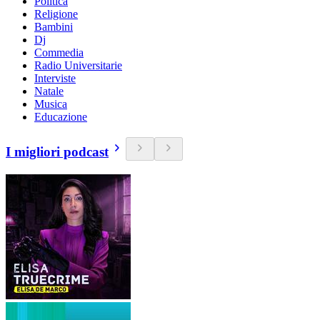
Politica
Religione
Bambini
Dj
Commedia
Radio Universitarie
Interviste
Natale
Musica
Educazione
I migliori podcast