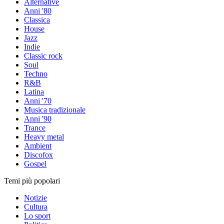
Alternative
Anni '80
Classica
House
Jazz
Indie
Classic rock
Soul
Techno
R&B
Latina
Anni '70
Musica tradizionale
Anni '90
Trance
Heavy metal
Ambient
Discofox
Gospel
Temi più popolari
Notizie
Cultura
Lo sport