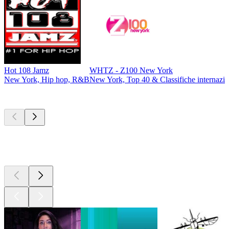
Hot 108 Jamz
WHTZ - Z100 New York
New York, Hip hop, R&B
New York, Top 40 & Classifiche internazio
I migliori
podcast
I migliori
podcast
I migliori
podcast