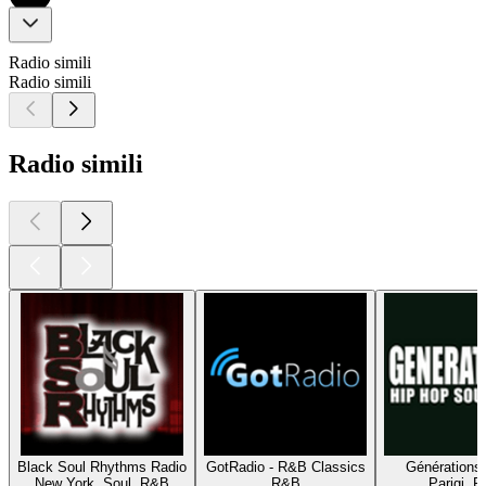
Radio simili
Radio simili
Radio simili
Black Soul Rhythms Radio
GotRadio - R&B Classics
Générations 
New York, Soul, R&B
R&B
Parigi, 