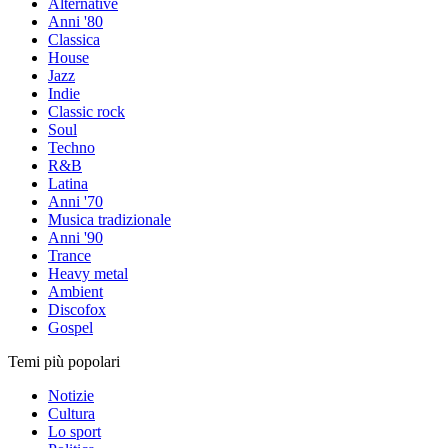
Alternative
Anni '80
Classica
House
Jazz
Indie
Classic rock
Soul
Techno
R&B
Latina
Anni '70
Musica tradizionale
Anni '90
Trance
Heavy metal
Ambient
Discofox
Gospel
Temi più popolari
Notizie
Cultura
Lo sport