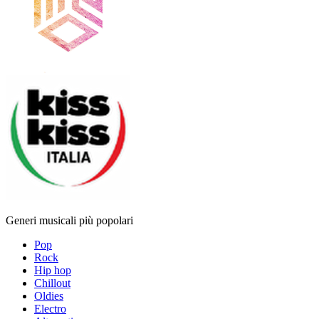
Generi musicali più popolari
Pop
Rock
Hip hop
Chillout
Oldies
Electro