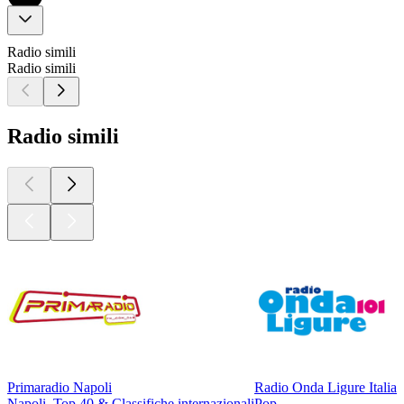
Radio simili
Radio simili
Radio simili
Primaradio Napoli
Radio Onda Ligure Italia
R
Napoli, Top 40 & Classifiche internazionali
Pop
B