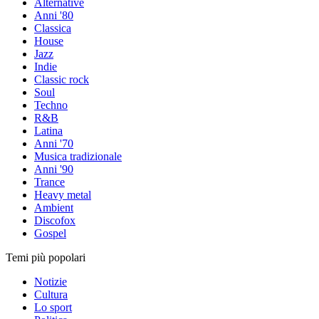
Alternative
Anni '80
Classica
House
Jazz
Indie
Classic rock
Soul
Techno
R&B
Latina
Anni '70
Musica tradizionale
Anni '90
Trance
Heavy metal
Ambient
Discofox
Gospel
Temi più popolari
Notizie
Cultura
Lo sport