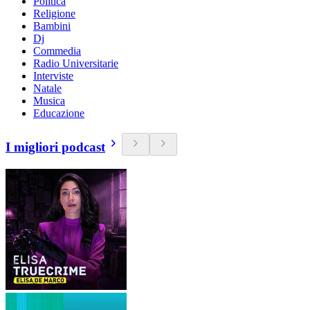
Politica
Religione
Bambini
Dj
Commedia
Radio Universitarie
Interviste
Natale
Musica
Educazione
I migliori podcast