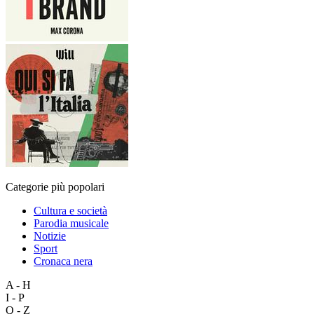
Categorie più popolari
Cultura e società
Parodia musicale
Notizie
Sport
Cronaca nera
A - H
I - P
Q - Z