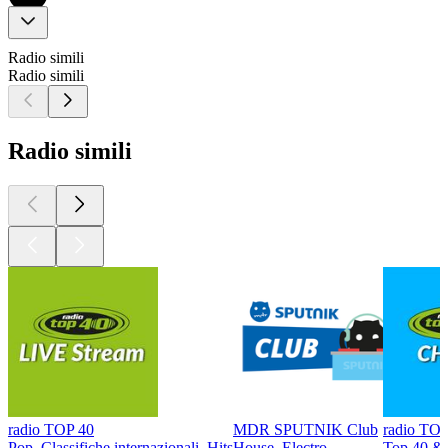
Radio simili
Radio simili
Radio simili
radio TOP 40
MDR SPUTNIK Club
radio TOP
Pop, Classifiche internazionali, Hits
House, Electro
Top 40 & C