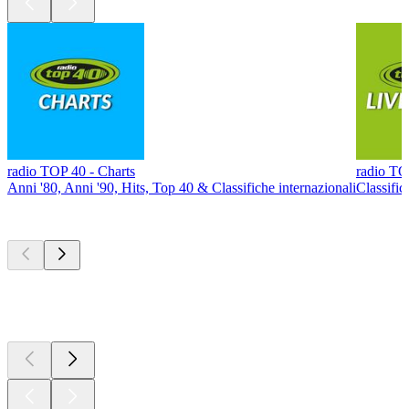
radio TOP 40 - Charts
radio TO
Anni '80, Anni '90, Hits, Top 40 & Classifiche internazionali
Classific
I migliori
podcast
I migliori
podcast
I migliori
podcast