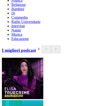
Politica
Religione
Bambini
Dj
Commedia
Radio Universitarie
Interviste
Natale
Musica
Educazione
I migliori podcast