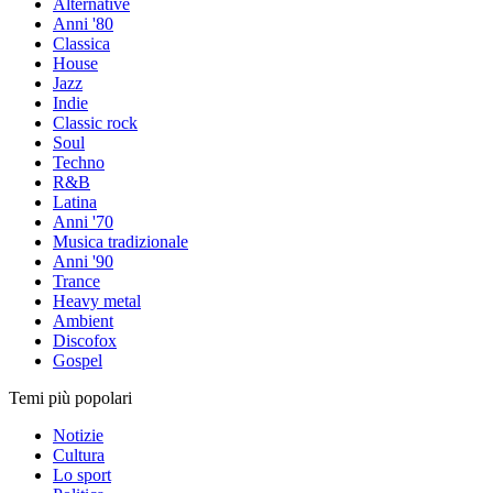
Alternative
Anni '80
Classica
House
Jazz
Indie
Classic rock
Soul
Techno
R&B
Latina
Anni '70
Musica tradizionale
Anni '90
Trance
Heavy metal
Ambient
Discofox
Gospel
Temi più popolari
Notizie
Cultura
Lo sport