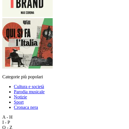
Categorie più popolari
Cultura e società
Parodia musicale
Notizie
Sport
Cronaca nera
A - H
I - P
Q - Z