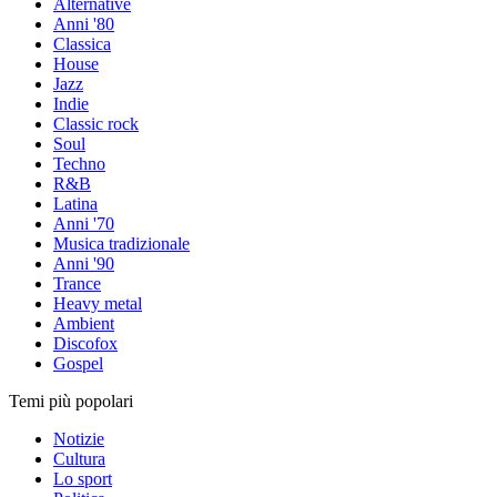
Alternative
Anni '80
Classica
House
Jazz
Indie
Classic rock
Soul
Techno
R&B
Latina
Anni '70
Musica tradizionale
Anni '90
Trance
Heavy metal
Ambient
Discofox
Gospel
Temi più popolari
Notizie
Cultura
Lo sport