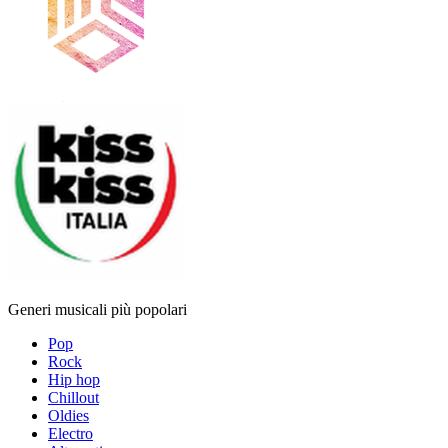
Generi musicali più popolari
Pop
Rock
Hip hop
Chillout
Oldies
Electro