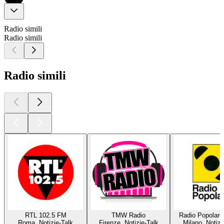
Radio simili
Radio simili
Radio simili
RTL 102.5 FM
TMW Radio
Radio Popolare
Roma, Notizie-Talk
Firenze, Notizie-Talk
Milano, Notizi