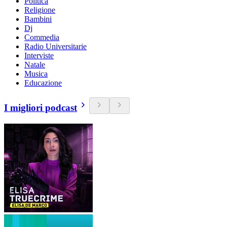
Politica
Religione
Bambini
Dj
Commedia
Radio Universitarie
Interviste
Natale
Musica
Educazione
I migliori podcast