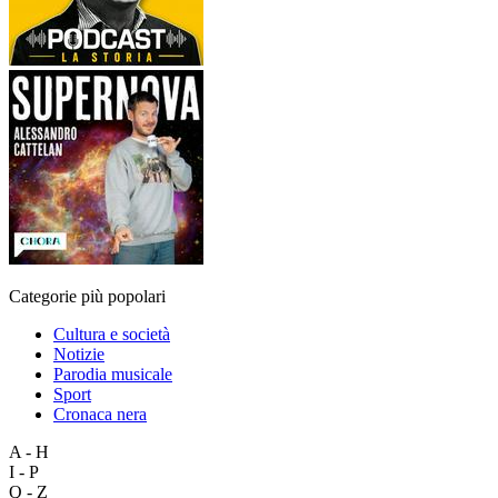
Categorie più popolari
Cultura e società
Notizie
Parodia musicale
Sport
Cronaca nera
A - H
I - P
Q - Z