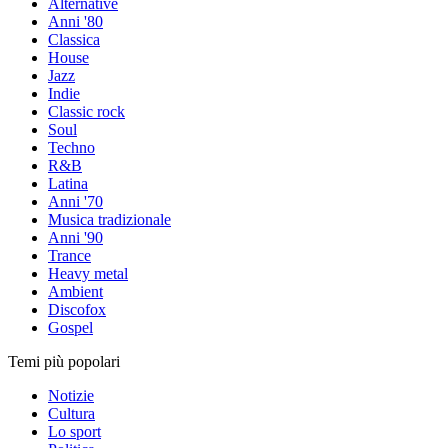
Alternative
Anni '80
Classica
House
Jazz
Indie
Classic rock
Soul
Techno
R&B
Latina
Anni '70
Musica tradizionale
Anni '90
Trance
Heavy metal
Ambient
Discofox
Gospel
Temi più popolari
Notizie
Cultura
Lo sport