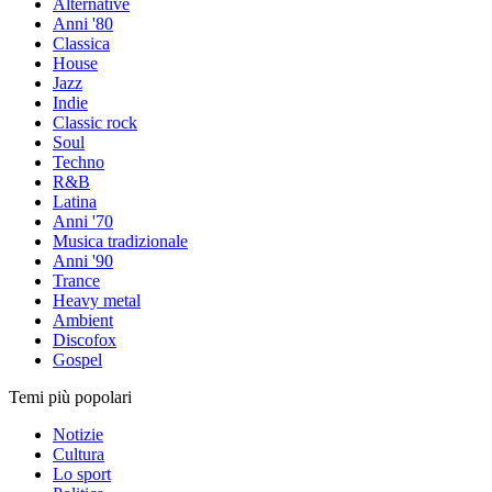
Alternative
Anni '80
Classica
House
Jazz
Indie
Classic rock
Soul
Techno
R&B
Latina
Anni '70
Musica tradizionale
Anni '90
Trance
Heavy metal
Ambient
Discofox
Gospel
Temi più popolari
Notizie
Cultura
Lo sport