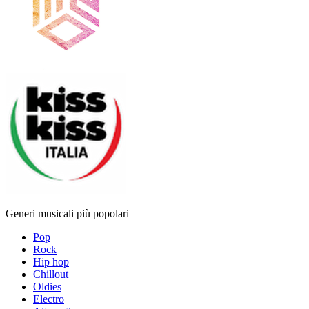
Generi musicali più popolari
Pop
Rock
Hip hop
Chillout
Oldies
Electro