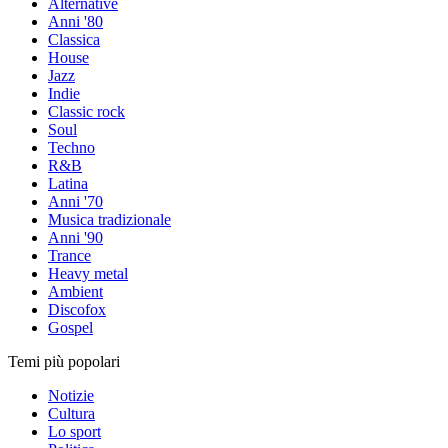
Alternative
Anni '80
Classica
House
Jazz
Indie
Classic rock
Soul
Techno
R&B
Latina
Anni '70
Musica tradizionale
Anni '90
Trance
Heavy metal
Ambient
Discofox
Gospel
Temi più popolari
Notizie
Cultura
Lo sport