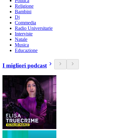
Politica
Religione
Bambini
Dj
Commedia
Radio Universitarie
Interviste
Natale
Musica
Educazione
I migliori podcast