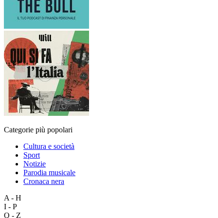
Categorie più popolari
Cultura e società
Sport
Notizie
Parodia musicale
Cronaca nera
A - H
I - P
Q - Z