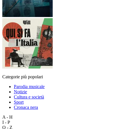
Categorie più popolari
Parodia musicale
Notizie
Cultura e società
Sport
Cronaca nera
A - H
I - P
Q - Z