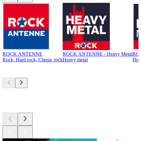
ROCK ANTENNE
ROCK ANTENNE - Heavy Metal
ROC
Rock, Hard rock, Classic rock
Heavy metal
Hea
I migliori
podcast
I migliori
podcast
I migliori
podcast