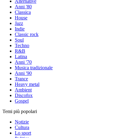
Alternative
Anni '80
Classica
House
Jazz
Indie
Classic rock
Soul
Techno
R&B
Latina
Anni '70
Musica tradizionale
Anni '90
Trance
Heavy metal
Ambient
Discofox
Gospel
Temi più popolari
Notizie
Cultura
Lo sport