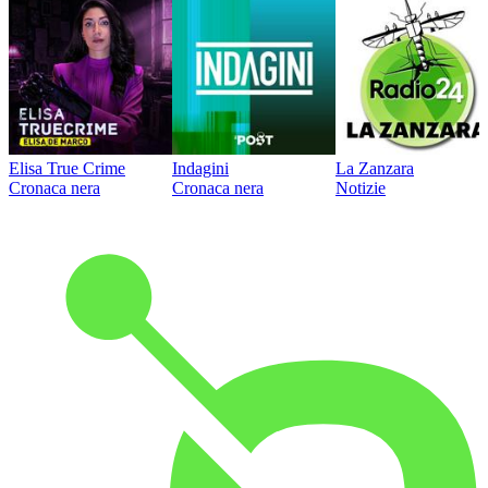
Elisa True Crime
Indagini
La Zanzara
Cronaca nera
Cronaca nera
Notizie