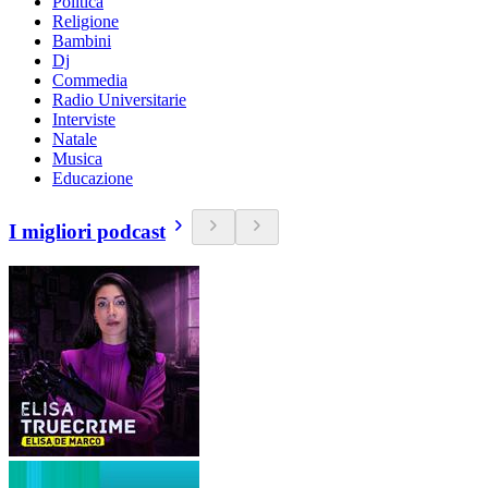
Politica
Religione
Bambini
Dj
Commedia
Radio Universitarie
Interviste
Natale
Musica
Educazione
I migliori podcast