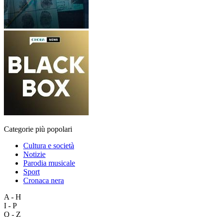
Categorie più popolari
Cultura e società
Notizie
Parodia musicale
Sport
Cronaca nera
A - H
I - P
Q - Z