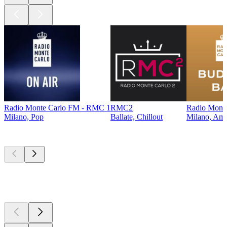
Radio Monte Carlo FM - RMC 1
RMC2
Radio Monte
Milano, Pop
Ballate, Chillout
Milano, Ambi
I migliori
podcast
I migliori
podcast
I migliori
podcast