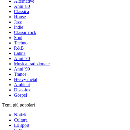
Alternative
Anni '80
Classica
House
Jazz
Indie
Classic rock
Soul
Techno
R&B
Latina
Anni '70
Musica tradizionale
Anni '90
Trance
Heavy metal
Ambient
Discofox
Gospel
Temi più popolari
Notizie
Cultura
Lo sport