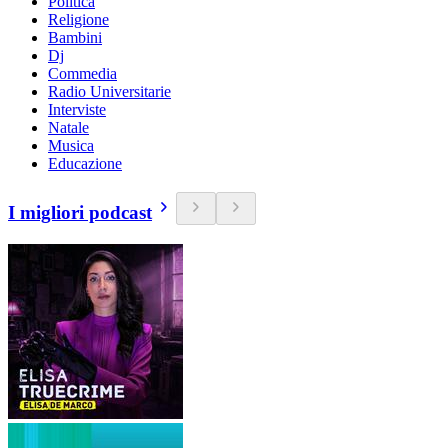
Politica
Religione
Bambini
Dj
Commedia
Radio Universitarie
Interviste
Natale
Musica
Educazione
I migliori podcast