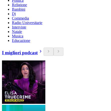
Politica
Religione
Bambini
Dj
Commedia
Radio Universitarie
Interviste
Natale
Musica
Educazione
I migliori podcast