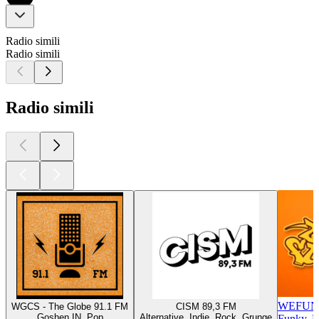
Radio simili
Radio simili
Radio simili
WEFUNK
WGCS - The Globe 91.1 FM
CISM 89,3 FM
Goshen IN, Pop
Alternative, Indie, Rock, Grunge
Funky, H