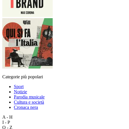
Categorie più popolari
Sport
Notizie
Parodia musicale
Cultura e società
Cronaca nera
A - H
I - P
Q - Z