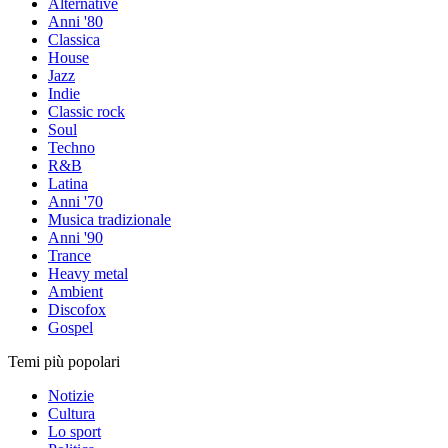
Alternative
Anni '80
Classica
House
Jazz
Indie
Classic rock
Soul
Techno
R&B
Latina
Anni '70
Musica tradizionale
Anni '90
Trance
Heavy metal
Ambient
Discofox
Gospel
Temi più popolari
Notizie
Cultura
Lo sport