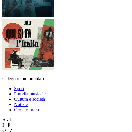
Categorie più popolari
Sport
Parodia musicale
Cultura e società
Notizie
Cronaca nera
A - H
I - P
Q - Z