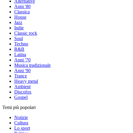
Alternative
Anni '80
Classica
House
Jazz
Indie
Classic rock
Soul
Techno
R&B
Latina
Anni '70
Musica tradizionale
Anni '90
Trance
Heavy metal
Ambient
Discofox
Gospel
Temi più popolari
Notizie
Cultura
Lo sport