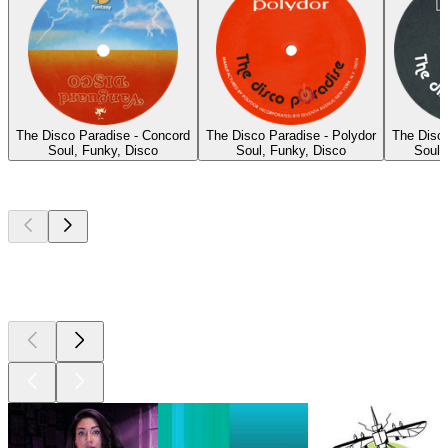
The Disco Paradise - Concord
The Disco Paradise - Polydor
The Disc
Soul, Funky, Disco
Soul, Funky, Disco
Soul,
I migliori
podcast
I migliori
podcast
I migliori
podcast