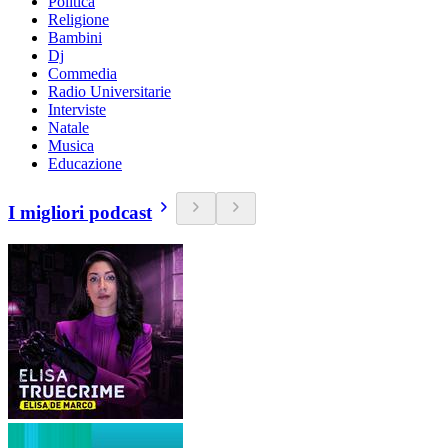
Politica
Religione
Bambini
Dj
Commedia
Radio Universitarie
Interviste
Natale
Musica
Educazione
I migliori podcast