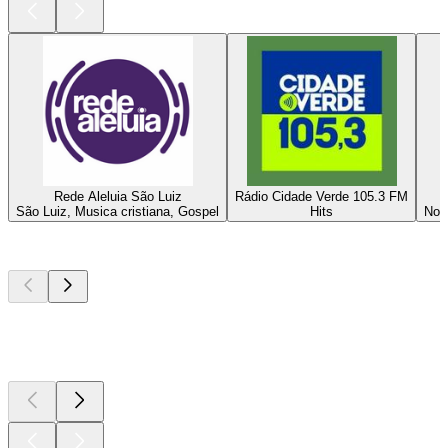
Rede Aleluia São Luiz
Rádio Cidade Verde 105.3 FM
São Luiz, Musica cristiana, Gospel
Hits
Noti
I migliori
podcast
I migliori
podcast
I migliori
podcast