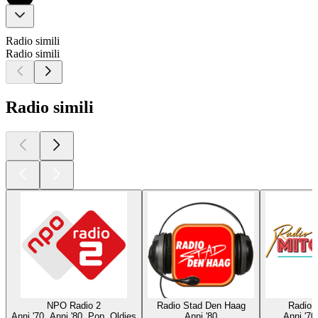
Radio simili
Radio simili
Radio simili
NPO Radio 2
Radio Stad Den Haag
Radio 
Anni '70, Anni '80, Pop, Oldies
Anni '80
Anni '70