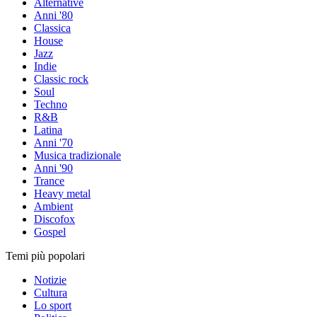
Alternative
Anni '80
Classica
House
Jazz
Indie
Classic rock
Soul
Techno
R&B
Latina
Anni '70
Musica tradizionale
Anni '90
Trance
Heavy metal
Ambient
Discofox
Gospel
Temi più popolari
Notizie
Cultura
Lo sport