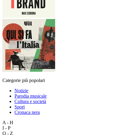
Categorie più popolari
Notizie
Parodia musicale
Cultura e società
Sport
Cronaca nera
A - H
I - P
Q - Z