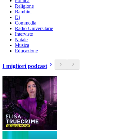
Politica
Religione
Bambini
Dj
Commedia
Radio Universitarie
Interviste
Natale
Musica
Educazione
I migliori podcast