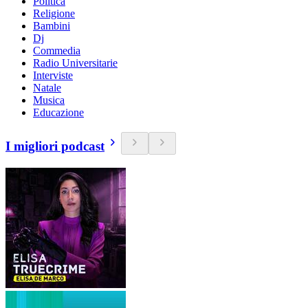
Politica
Religione
Bambini
Dj
Commedia
Radio Universitarie
Interviste
Natale
Musica
Educazione
I migliori podcast