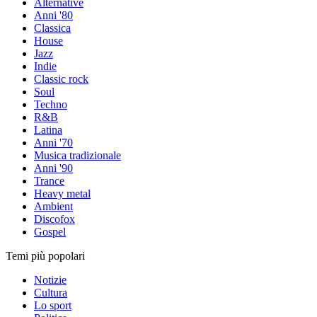
Alternative
Anni '80
Classica
House
Jazz
Indie
Classic rock
Soul
Techno
R&B
Latina
Anni '70
Musica tradizionale
Anni '90
Trance
Heavy metal
Ambient
Discofox
Gospel
Temi più popolari
Notizie
Cultura
Lo sport