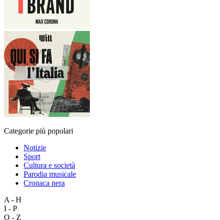
Categorie più popolari
Notizie
Sport
Cultura e società
Parodia musicale
Cronaca nera
A - H
I - P
Q - Z