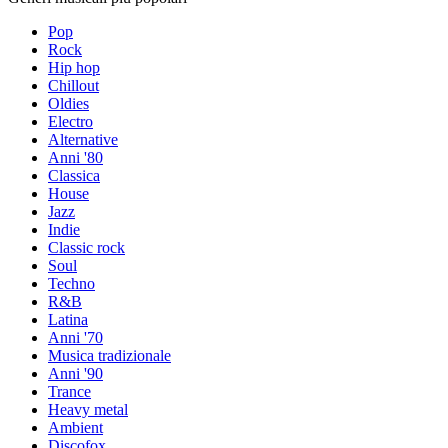
Pop
Rock
Hip hop
Chillout
Oldies
Electro
Alternative
Anni '80
Classica
House
Jazz
Indie
Classic rock
Soul
Techno
R&B
Latina
Anni '70
Musica tradizionale
Anni '90
Trance
Heavy metal
Ambient
Discofox