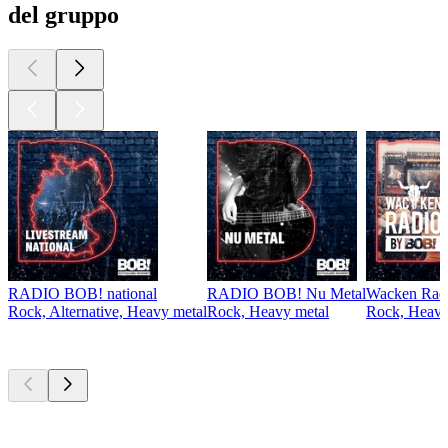
del gruppo
RADIO BOB! national
RADIO BOB! Nu Metal
Wacken Rad
Rock, Alternative, Heavy metal
Rock, Heavy metal
Rock, Heavy
I migliori
podcast
I migliori
podcast
I migliori
podcast