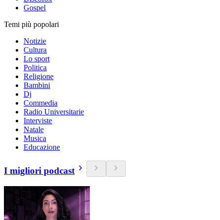
Gospel
Temi più popolari
Notizie
Cultura
Lo sport
Politica
Religione
Bambini
Dj
Commedia
Radio Universitarie
Interviste
Natale
Musica
Educazione
I migliori podcast