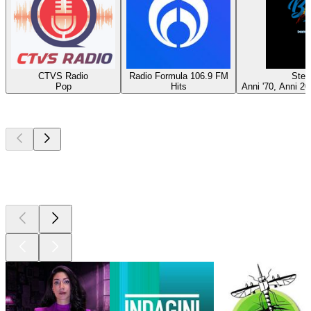
CTVS Radio
Radio Formula 106.9 FM
Ster
Pop
Hits
Anni '70, Anni 20
I migliori
podcast
I migliori
podcast
I migliori
podcast