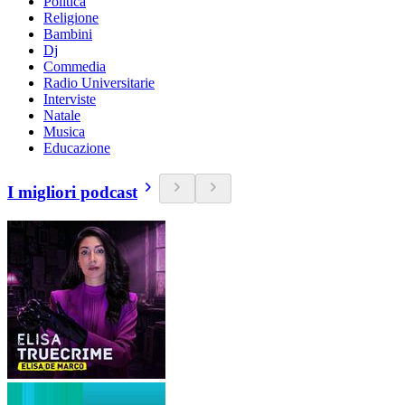
Politica
Religione
Bambini
Dj
Commedia
Radio Universitarie
Interviste
Natale
Musica
Educazione
I migliori podcast