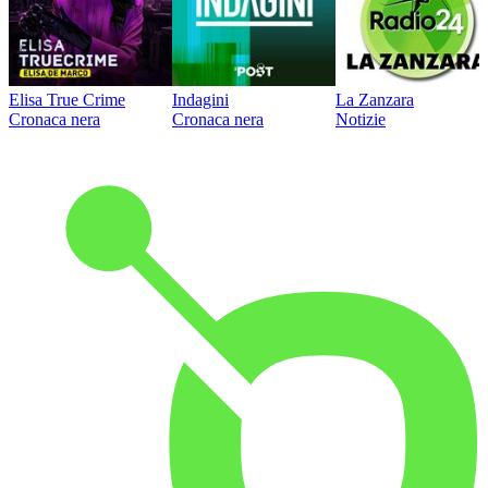
Elisa True Crime
Indagini
La Zanzara
Cronaca nera
Cronaca nera
Notizie