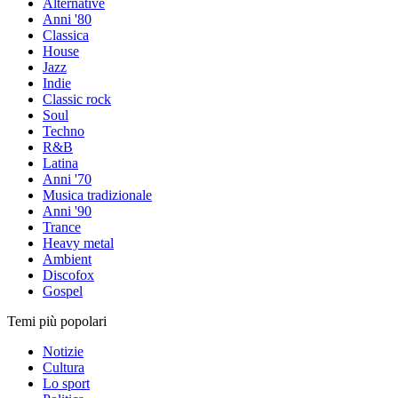
Alternative
Anni '80
Classica
House
Jazz
Indie
Classic rock
Soul
Techno
R&B
Latina
Anni '70
Musica tradizionale
Anni '90
Trance
Heavy metal
Ambient
Discofox
Gospel
Temi più popolari
Notizie
Cultura
Lo sport