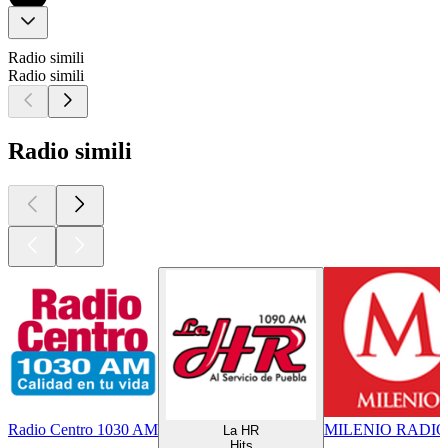
Radio simili
Radio simili
Radio simili
Radio Centro 1030 AM
MILENIO RADIO 
La HR
Hits