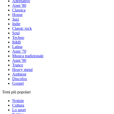
Alternative
Anni '80
Classica
House
Jazz
Indie
Classic rock
Soul
Techno
R&B
Latina
Anni '70
Musica tradizionale
Anni '90
Trance
Heavy metal
Ambient
Discofox
Gospel
Temi più popolari
Notizie
Cultura
Lo sport