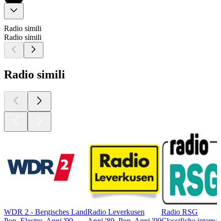
Radio simili
Radio simili
Radio simili
WDR 2 - Bergisches Land
Radio Leverkusen
Radio RSG
Pop, Electro, Anni '90
Anni '80, Pop, Anni '90
Classifiche interna