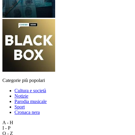
Categorie più popolari
Cultura e società
Notizie
Parodia musicale
Sport
Cronaca nera
A - H
I - P
Q - Z