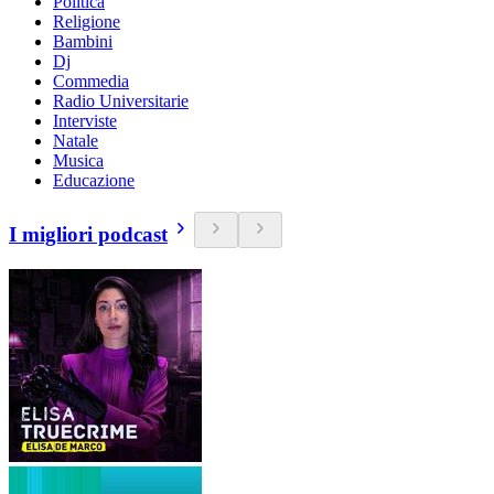
Politica
Religione
Bambini
Dj
Commedia
Radio Universitarie
Interviste
Natale
Musica
Educazione
I migliori podcast