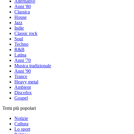
Alternative
Anni '80
Classica
House
Jazz
Indie
Classic rock
Soul
Techno
R&B
Latina
Anni '70
Musica tradizionale
Anni '90
Trance
Heavy metal
Ambient
Discofox
Gospel
Temi più popolari
Notizie
Cultura
Lo sport