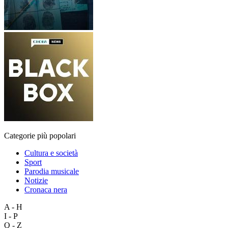
Categorie più popolari
Cultura e società
Sport
Parodia musicale
Notizie
Cronaca nera
A - H
I - P
Q - Z