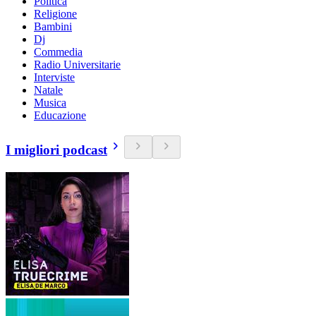
Politica
Religione
Bambini
Dj
Commedia
Radio Universitarie
Interviste
Natale
Musica
Educazione
I migliori podcast