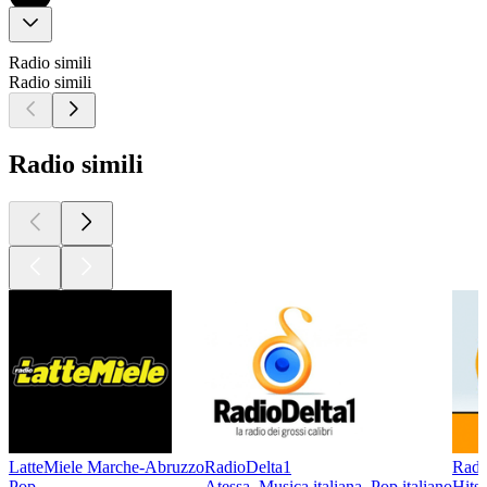
Radio simili
Radio simili
Radio simili
LatteMiele Marche-Abruzzo
RadioDelta1
Radi
Pop
Atessa, Musica italiana, Pop italiano
Hits,