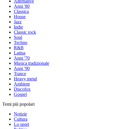
Alternative
Anni '80
Classica
House
Jazz
Indie
Classic rock
Soul
Techno
R&B
Latina
Anni '70
Musica tradizionale
Anni '90
Trance
Heavy metal
Ambient
Discofox
Gospel
Temi più popolari
Notizie
Cultura
Lo sport