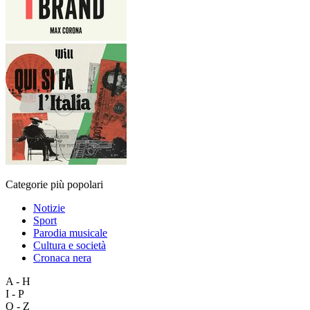
Categorie più popolari
Notizie
Sport
Parodia musicale
Cultura e società
Cronaca nera
A - H
I - P
Q - Z