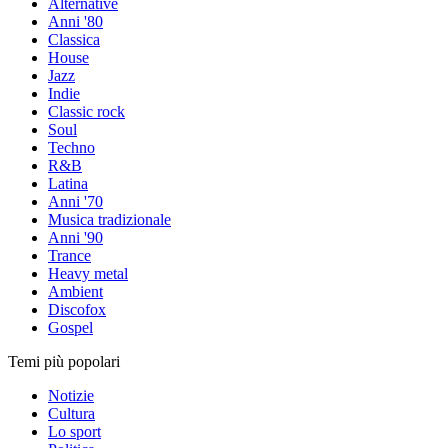
Alternative
Anni '80
Classica
House
Jazz
Indie
Classic rock
Soul
Techno
R&B
Latina
Anni '70
Musica tradizionale
Anni '90
Trance
Heavy metal
Ambient
Discofox
Gospel
Temi più popolari
Notizie
Cultura
Lo sport