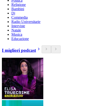
Politica
Religione
Bambini
Dj
Commedia
Radio Universitarie
Interviste
Natale
Musica
Educazione
I migliori podcast