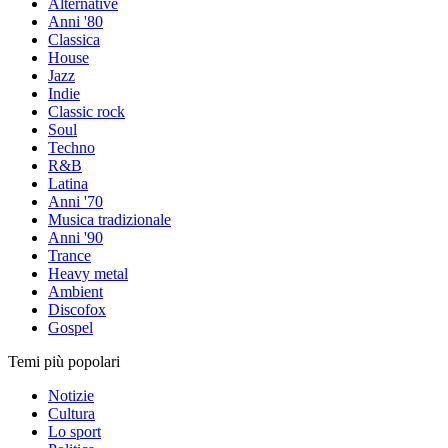
Alternative
Anni '80
Classica
House
Jazz
Indie
Classic rock
Soul
Techno
R&B
Latina
Anni '70
Musica tradizionale
Anni '90
Trance
Heavy metal
Ambient
Discofox
Gospel
Temi più popolari
Notizie
Cultura
Lo sport