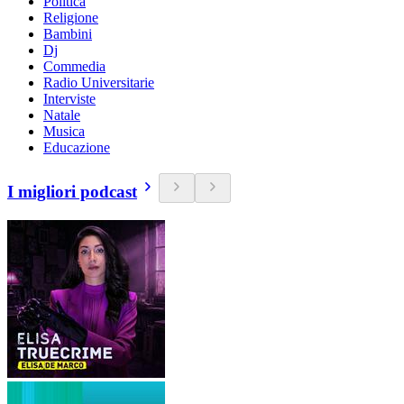
Politica
Religione
Bambini
Dj
Commedia
Radio Universitarie
Interviste
Natale
Musica
Educazione
I migliori podcast