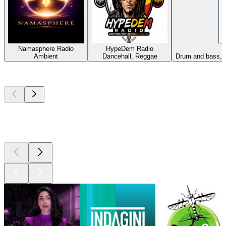
Namasphere Radio
HypeDem Radio
Ambient
Dancehall, Reggae
Drum and bass, 
I migliori
podcast
I migliori
podcast
I migliori
podcast