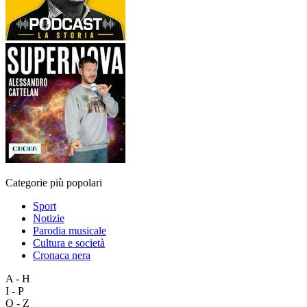
Categorie più popolari
Sport
Notizie
Parodia musicale
Cultura e società
Cronaca nera
A - H
I - P
Q - Z