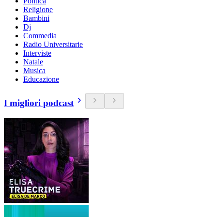
Politica
Religione
Bambini
Dj
Commedia
Radio Universitarie
Interviste
Natale
Musica
Educazione
I migliori podcast