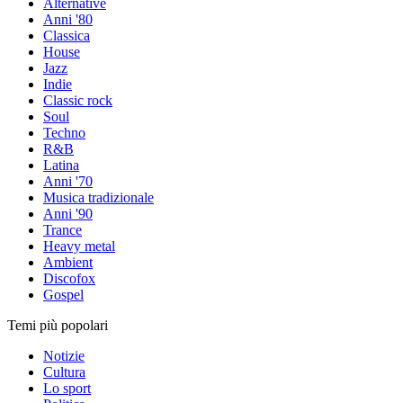
Alternative
Anni '80
Classica
House
Jazz
Indie
Classic rock
Soul
Techno
R&B
Latina
Anni '70
Musica tradizionale
Anni '90
Trance
Heavy metal
Ambient
Discofox
Gospel
Temi più popolari
Notizie
Cultura
Lo sport