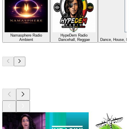
Namasphere Radio
HypeDem Radio
Ambient
Dancehall, Reggae
Dance, House, D
I migliori
podcast
I migliori
podcast
I migliori
podcast