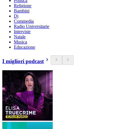
Politica
Religione
Bambini
Dj
Commedia
Radio Universitarie
Interviste
Natale
Musica
Educazione
I migliori podcast