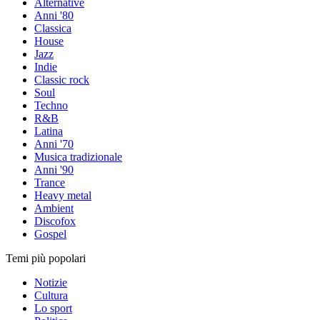
Alternative
Anni '80
Classica
House
Jazz
Indie
Classic rock
Soul
Techno
R&B
Latina
Anni '70
Musica tradizionale
Anni '90
Trance
Heavy metal
Ambient
Discofox
Gospel
Temi più popolari
Notizie
Cultura
Lo sport