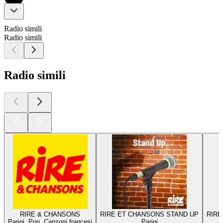
Radio simili
Radio simili
Radio simili
RIRE & CHANSONS
RIRE ET CHANSONS STAND UP
RIRE
Parigi, Pop, Canzoni francesi
Parigi