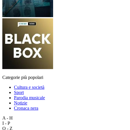
Categorie più popolari
Cultura e società
Sport
Parodia musicale
Notizie
Cronaca nera
A - H
I - P
Q - Z