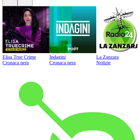
Elisa True Crime
Indagini
La Zanzara
Cronaca nera
Cronaca nera
Notizie