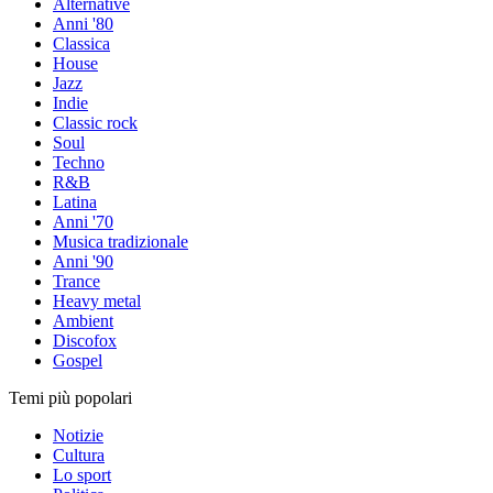
Alternative
Anni '80
Classica
House
Jazz
Indie
Classic rock
Soul
Techno
R&B
Latina
Anni '70
Musica tradizionale
Anni '90
Trance
Heavy metal
Ambient
Discofox
Gospel
Temi più popolari
Notizie
Cultura
Lo sport