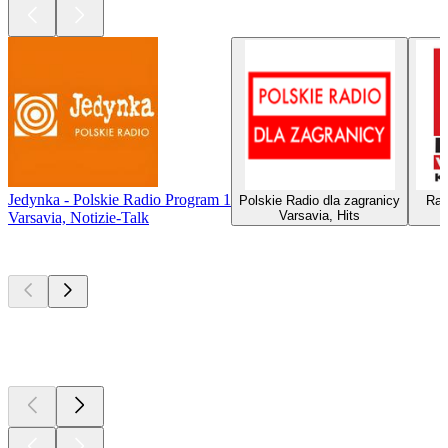
Jedynka - Polskie Radio Program 1
Polskie Radio dla zagranicy
Rad
Varsavia, Hits
Varsavia, Notizie-Talk
I migliori
podcast
I migliori
podcast
I migliori
podcast