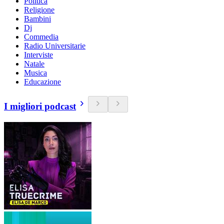
Politica
Religione
Bambini
Dj
Commedia
Radio Universitarie
Interviste
Natale
Musica
Educazione
I migliori podcast