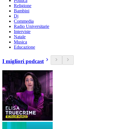
Politica
Religione
Bambini
Dj
Commedia
Radio Universitarie
Interviste
Natale
Musica
Educazione
I migliori podcast