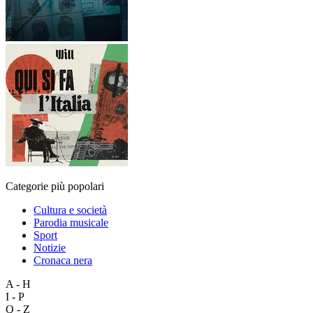
Categorie più popolari
Cultura e società
Parodia musicale
Sport
Notizie
Cronaca nera
A - H
I - P
Q - Z