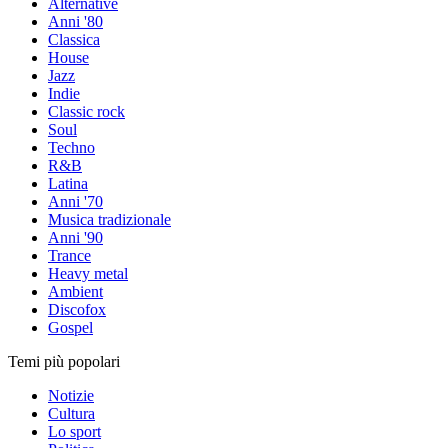
Alternative
Anni '80
Classica
House
Jazz
Indie
Classic rock
Soul
Techno
R&B
Latina
Anni '70
Musica tradizionale
Anni '90
Trance
Heavy metal
Ambient
Discofox
Gospel
Temi più popolari
Notizie
Cultura
Lo sport