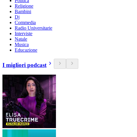
Politica
Religione
Bambini
Dj
Commedia
Radio Universitarie
Interviste
Natale
Musica
Educazione
I migliori podcast