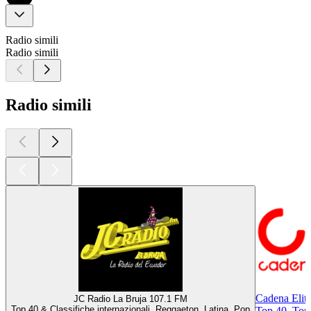
Radio simili
Radio simili
Radio simili
Cadena Elit
JC Radio La Bruja 107.1 FM
Top 40 & Classifiche internazionali, Reggaeton, Latina, Pop
Top 40, Top 