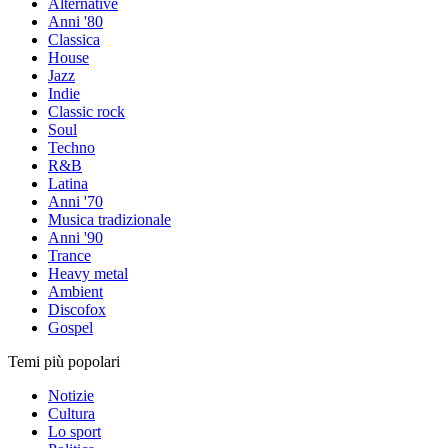
Alternative
Anni '80
Classica
House
Jazz
Indie
Classic rock
Soul
Techno
R&B
Latina
Anni '70
Musica tradizionale
Anni '90
Trance
Heavy metal
Ambient
Discofox
Gospel
Temi più popolari
Notizie
Cultura
Lo sport