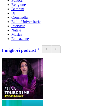
Politica
Religione
Bambini
Dj
Commedia
Radio Universitarie
Interviste
Natale
Musica
Educazione
I migliori podcast