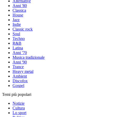
Alternative
Anni '80
Classica
House
Jazz
Indie
Classic rock
Soul
Techno
R&B
Latina
Anni '70
Musica tradizionale
Anni '90
Trance
Heavy metal
Ambient
Discofox
Gospel
Temi più popolari
Notizie
Cultura
Lo sport