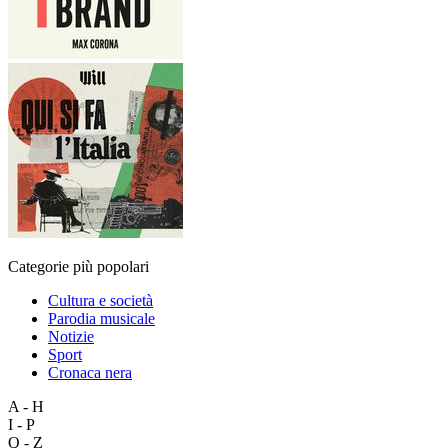
Categorie più popolari
Cultura e società
Parodia musicale
Notizie
Sport
Cronaca nera
A - H
I - P
Q - Z