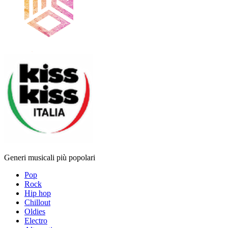
Generi musicali più popolari
Pop
Rock
Hip hop
Chillout
Oldies
Electro