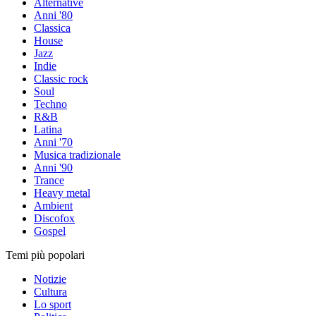
Alternative
Anni '80
Classica
House
Jazz
Indie
Classic rock
Soul
Techno
R&B
Latina
Anni '70
Musica tradizionale
Anni '90
Trance
Heavy metal
Ambient
Discofox
Gospel
Temi più popolari
Notizie
Cultura
Lo sport