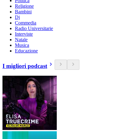
Politica
Religione
Bambini
Dj
Commedia
Radio Universitarie
Interviste
Natale
Musica
Educazione
I migliori podcast