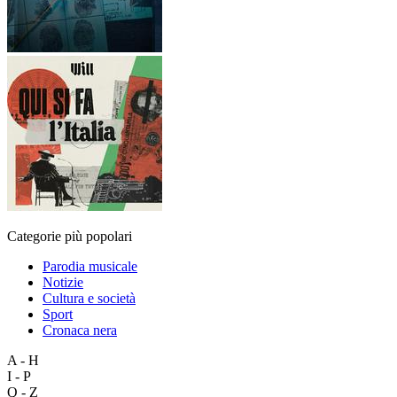
Categorie più popolari
Parodia musicale
Notizie
Cultura e società
Sport
Cronaca nera
A - H
I - P
Q - Z