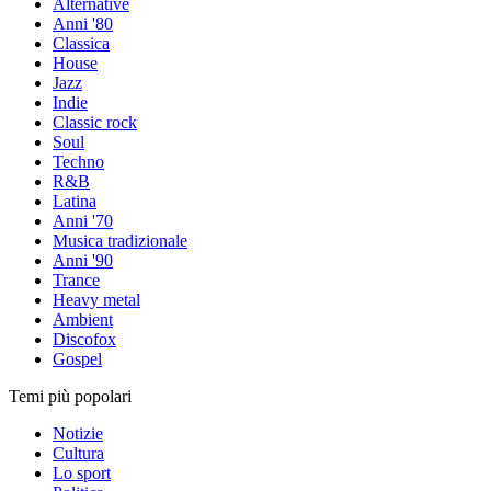
Alternative
Anni '80
Classica
House
Jazz
Indie
Classic rock
Soul
Techno
R&B
Latina
Anni '70
Musica tradizionale
Anni '90
Trance
Heavy metal
Ambient
Discofox
Gospel
Temi più popolari
Notizie
Cultura
Lo sport