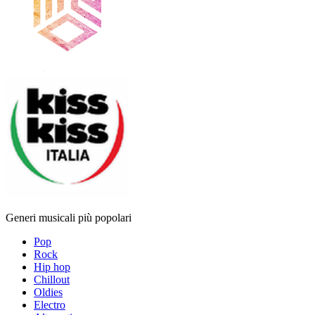
Generi musicali più popolari
Pop
Rock
Hip hop
Chillout
Oldies
Electro