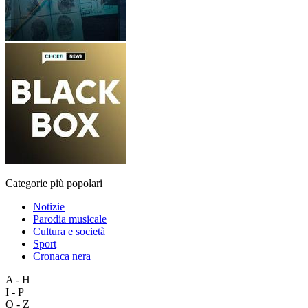
Categorie più popolari
Notizie
Parodia musicale
Cultura e società
Sport
Cronaca nera
A - H
I - P
Q - Z