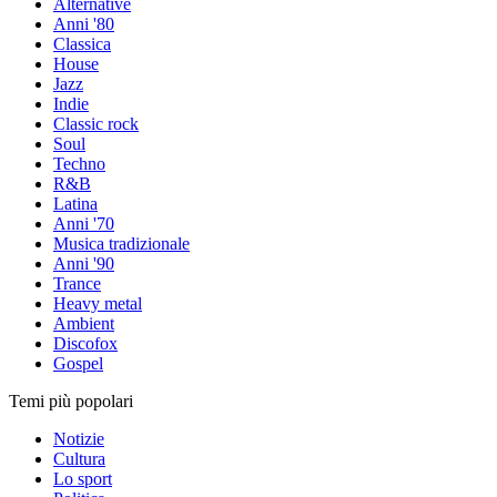
Alternative
Anni '80
Classica
House
Jazz
Indie
Classic rock
Soul
Techno
R&B
Latina
Anni '70
Musica tradizionale
Anni '90
Trance
Heavy metal
Ambient
Discofox
Gospel
Temi più popolari
Notizie
Cultura
Lo sport