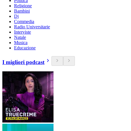
Politica
Religione
Bambini
Dj
Commedia
Radio Universitarie
Interviste
Natale
Musica
Educazione
I migliori podcast