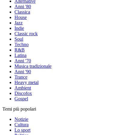
Alternative
Anni '80
Classica
House
Jazz
Indie
Classic rock
Soul
Techno
R&B
Latina
Anni '70
Musica tradizionale
Anni '90
Trance
Heavy metal
Ambient
Discofox
Gospel
Temi più popolari
Notizie
Cultura
Lo sport