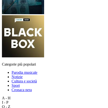
Categorie più popolari
Parodia musicale
Notizie
Cultura e società
Sport
Cronaca nera
A - H
I - P
Q - Z