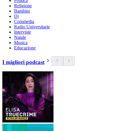
Politica
Religione
Bambini
Dj
Commedia
Radio Universitarie
Interviste
Natale
Musica
Educazione
I migliori podcast