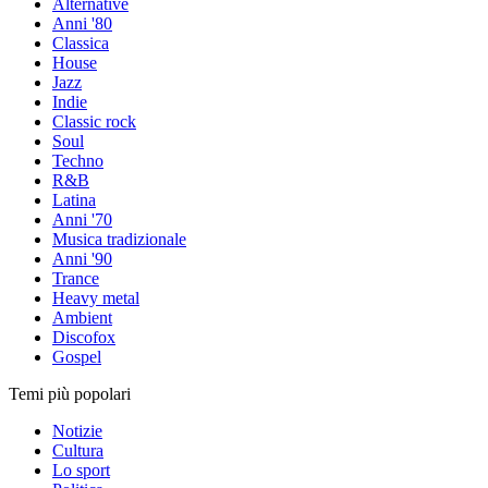
Alternative
Anni '80
Classica
House
Jazz
Indie
Classic rock
Soul
Techno
R&B
Latina
Anni '70
Musica tradizionale
Anni '90
Trance
Heavy metal
Ambient
Discofox
Gospel
Temi più popolari
Notizie
Cultura
Lo sport