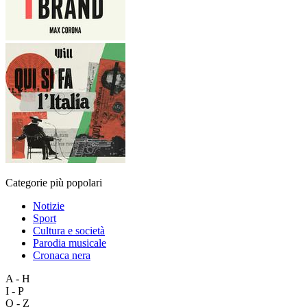
Categorie più popolari
Notizie
Sport
Cultura e società
Parodia musicale
Cronaca nera
A - H
I - P
Q - Z