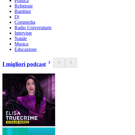
Politica
Religione
Bambini
Dj
Commedia
Radio Universitarie
Interviste
Natale
Musica
Educazione
I migliori podcast