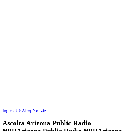
Inglese
USA
Pop
Notizie
Ascolta Arizona Public Radio
NPRArizona Public Radio NPRArizona