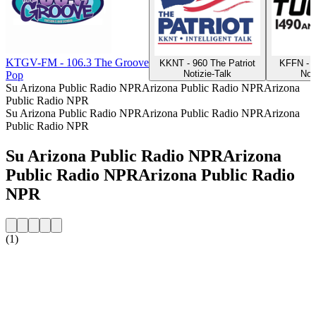
KTGV-FM - 106.3 The Groove
KKNT - 960 The Patriot
KFFN - 
Notizie-Talk
Not
Pop
Su Arizona Public Radio NPRArizona Public Radio NPRArizona
Public Radio NPR
Su Arizona Public Radio NPRArizona Public Radio NPRArizona
Public Radio NPR
Su Arizona Public Radio NPRArizona
Public Radio NPRArizona Public Radio
NPR
(1)
Sito web della radio