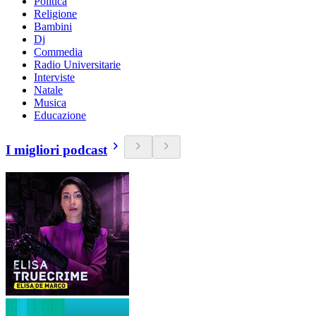
Politica
Religione
Bambini
Dj
Commedia
Radio Universitarie
Interviste
Natale
Musica
Educazione
I migliori podcast