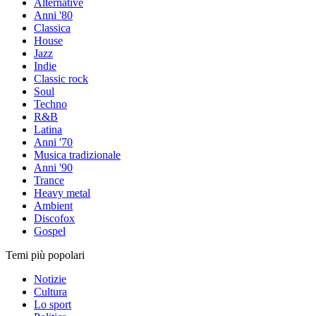
Alternative
Anni '80
Classica
House
Jazz
Indie
Classic rock
Soul
Techno
R&B
Latina
Anni '70
Musica tradizionale
Anni '90
Trance
Heavy metal
Ambient
Discofox
Gospel
Temi più popolari
Notizie
Cultura
Lo sport