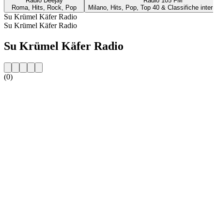
Radio Deejay
Radio 105 FM
Roma, Hits, Rock, Pop
Milano, Hits, Pop, Top 40 & Classifiche intern
Su Krümel Käfer Radio
Su Krümel Käfer Radio
Su Krümel Käfer Radio
(0)
Sito web della radio