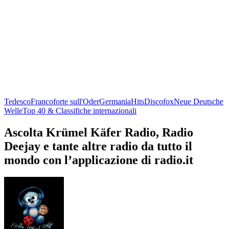
Tedesco
Francoforte sull'Oder
Germania
Hits
Discofox
Neue Deutsche
Welle
Top 40 & Classifiche internazionali
Ascolta Krümel Käfer Radio, Radio
Deejay e tante altre radio da tutto il
mondo con l’applicazione di radio.it