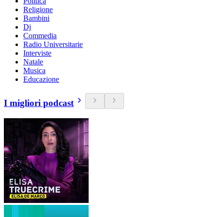
Politica
Religione
Bambini
Dj
Commedia
Radio Universitarie
Interviste
Natale
Musica
Educazione
I migliori podcast