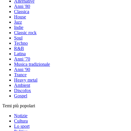
Alternative
Anni '80
Classica
House
Jazz
Indie
Classic rock
Soul
Techno
R&B
Latina
Anni '70
Musica tradizionale
Anni '90
Trance
Heavy metal
Ambient
Discofox
Gospel
Temi più popolari
Notizie
Cultura
Lo sport