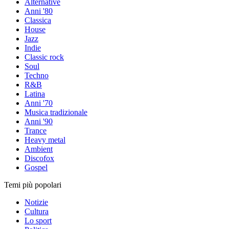
Alternative
Anni '80
Classica
House
Jazz
Indie
Classic rock
Soul
Techno
R&B
Latina
Anni '70
Musica tradizionale
Anni '90
Trance
Heavy metal
Ambient
Discofox
Gospel
Temi più popolari
Notizie
Cultura
Lo sport