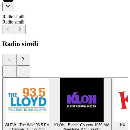
Radio simili
Radio simili
Radio simili
WLFW - The Wolf 93.5 FM
KLOH - Blazin' Country 1050 AM
KXLE
Chandler IN, Country
Pipestone MN, Country