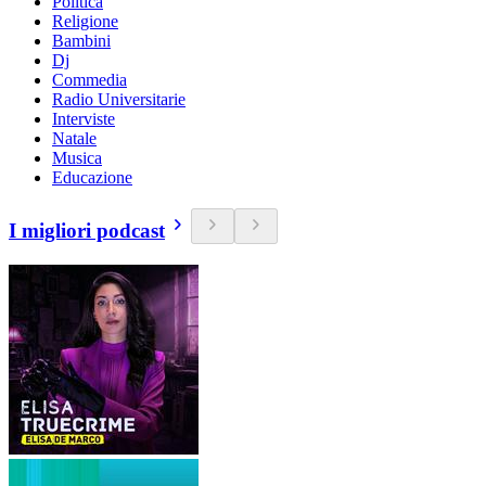
Politica
Religione
Bambini
Dj
Commedia
Radio Universitarie
Interviste
Natale
Musica
Educazione
I migliori podcast