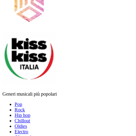
Generi musicali più popolari
Pop
Rock
Hip hop
Chillout
Oldies
Electro