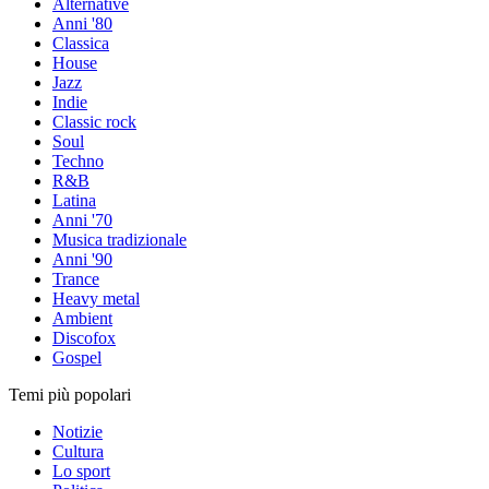
Alternative
Anni '80
Classica
House
Jazz
Indie
Classic rock
Soul
Techno
R&B
Latina
Anni '70
Musica tradizionale
Anni '90
Trance
Heavy metal
Ambient
Discofox
Gospel
Temi più popolari
Notizie
Cultura
Lo sport