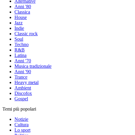
Alternative
Anni '80
Classica
House
Jazz
Indie
Classic rock
Soul
Techno
R&B
Latina
Anni '70
Musica tradizionale
Anni '90
Trance
Heavy metal
Ambient
Discofox
Gospel
Temi più popolari
Notizie
Cultura
Lo sport