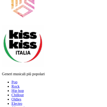
Generi musicali più popolari
Pop
Rock
Hip hop
Chillout
Oldies
Electro