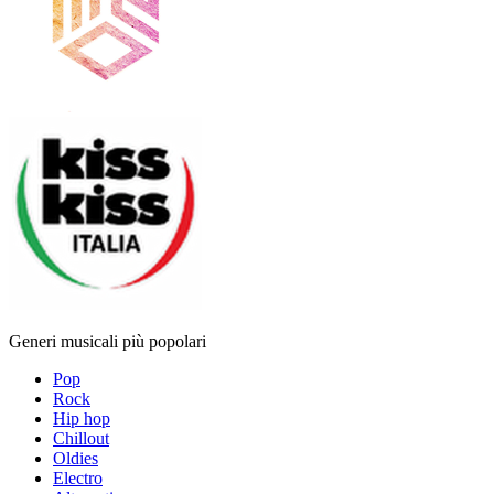
Generi musicali più popolari
Pop
Rock
Hip hop
Chillout
Oldies
Electro