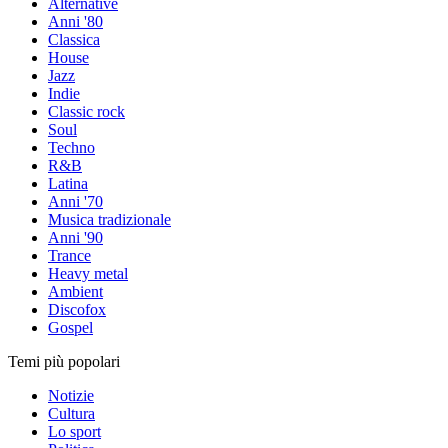
Alternative
Anni '80
Classica
House
Jazz
Indie
Classic rock
Soul
Techno
R&B
Latina
Anni '70
Musica tradizionale
Anni '90
Trance
Heavy metal
Ambient
Discofox
Gospel
Temi più popolari
Notizie
Cultura
Lo sport