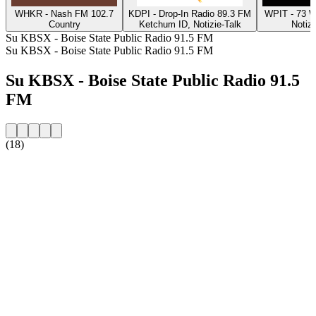
WHKR - Nash FM 102.7
KDPI - Drop-In Radio 89.3 FM
WPIT - 73 
Country
Ketchum ID, Notizie-Talk
Notizi
Su KBSX - Boise State Public Radio 91.5 FM
Su KBSX - Boise State Public Radio 91.5 FM
Su KBSX - Boise State Public Radio 91.5
FM
(18)
Sito web della radio