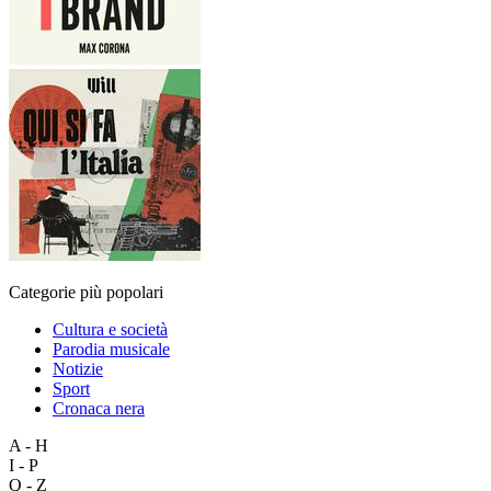
Categorie più popolari
Cultura e società
Parodia musicale
Notizie
Sport
Cronaca nera
A - H
I - P
Q - Z