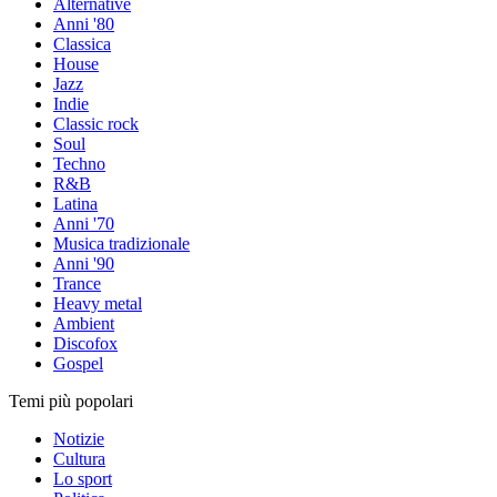
Alternative
Anni '80
Classica
House
Jazz
Indie
Classic rock
Soul
Techno
R&B
Latina
Anni '70
Musica tradizionale
Anni '90
Trance
Heavy metal
Ambient
Discofox
Gospel
Temi più popolari
Notizie
Cultura
Lo sport