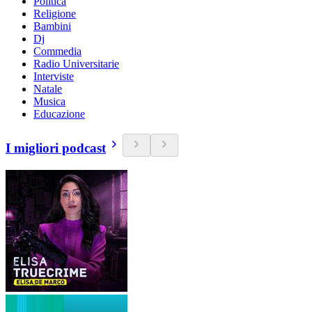
Politica
Religione
Bambini
Dj
Commedia
Radio Universitarie
Interviste
Natale
Musica
Educazione
I migliori podcast