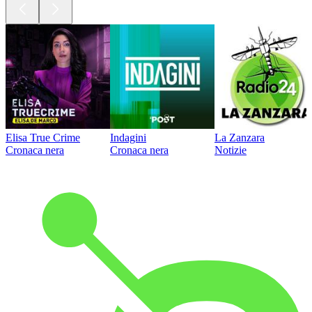
Elisa True Crime
Indagini
La Zanzara
Cronaca nera
Cronaca nera
Notizie