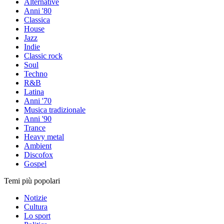
Alternative
Anni '80
Classica
House
Jazz
Indie
Classic rock
Soul
Techno
R&B
Latina
Anni '70
Musica tradizionale
Anni '90
Trance
Heavy metal
Ambient
Discofox
Gospel
Temi più popolari
Notizie
Cultura
Lo sport