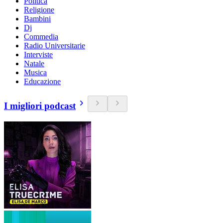
Politica
Religione
Bambini
Dj
Commedia
Radio Universitarie
Interviste
Natale
Musica
Educazione
I migliori podcast