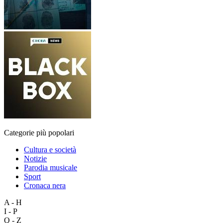
Categorie più popolari
Cultura e società
Notizie
Parodia musicale
Sport
Cronaca nera
A - H
I - P
Q - Z