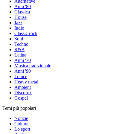
Alternative
Anni '80
Classica
House
Jazz
Indie
Classic rock
Soul
Techno
R&B
Latina
Anni '70
Musica tradizionale
Anni '90
Trance
Heavy metal
Ambient
Discofox
Gospel
Temi più popolari
Notizie
Cultura
Lo sport