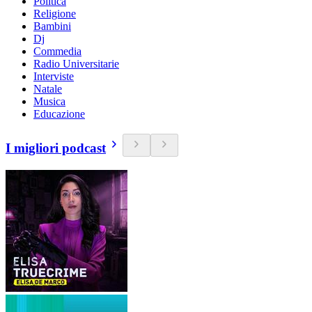
Politica
Religione
Bambini
Dj
Commedia
Radio Universitarie
Interviste
Natale
Musica
Educazione
I migliori podcast