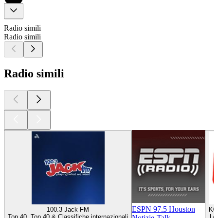
Radio simili
Radio simili
Radio simili
ESPN 97.5 Houston
100.3 Jack FM
KC
Top 40, Top 40 & Classifiche internazionali
Lo
Notizie-Talk