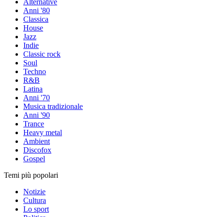
Alternative
Anni '80
Classica
House
Jazz
Indie
Classic rock
Soul
Techno
R&B
Latina
Anni '70
Musica tradizionale
Anni '90
Trance
Heavy metal
Ambient
Discofox
Gospel
Temi più popolari
Notizie
Cultura
Lo sport