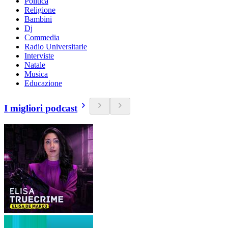
Politica
Religione
Bambini
Dj
Commedia
Radio Universitarie
Interviste
Natale
Musica
Educazione
I migliori podcast