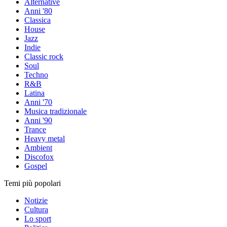
Alternative
Anni '80
Classica
House
Jazz
Indie
Classic rock
Soul
Techno
R&B
Latina
Anni '70
Musica tradizionale
Anni '90
Trance
Heavy metal
Ambient
Discofox
Gospel
Temi più popolari
Notizie
Cultura
Lo sport