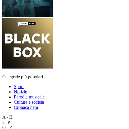
Categorie più popolari
Sport
Notizie
Parodia musicale
Cultura e società
Cronaca nera
A - H
I - P
Q - Z