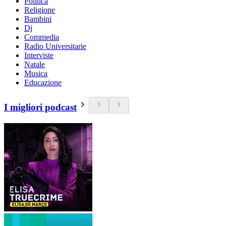
Politica
Religione
Bambini
Dj
Commedia
Radio Universitarie
Interviste
Natale
Musica
Educazione
I migliori podcast