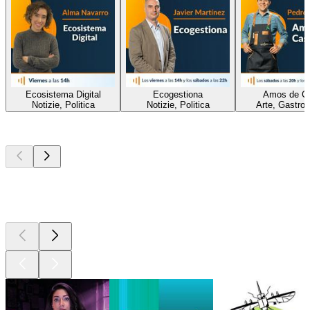
Ecosistema Digital
Ecogestiona
Amos de C
Notizie, Politica
Notizie, Politica
Arte, Gastro
I migliori
podcast
I migliori
podcast
I migliori
podcast