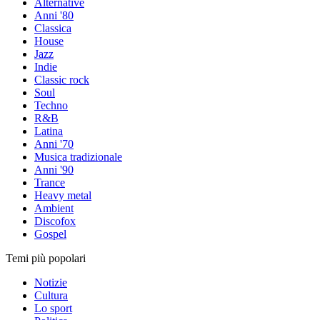
Alternative
Anni '80
Classica
House
Jazz
Indie
Classic rock
Soul
Techno
R&B
Latina
Anni '70
Musica tradizionale
Anni '90
Trance
Heavy metal
Ambient
Discofox
Gospel
Temi più popolari
Notizie
Cultura
Lo sport