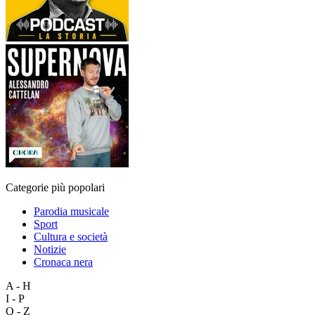
Categorie più popolari
Parodia musicale
Sport
Cultura e società
Notizie
Cronaca nera
A - H
I - P
Q - Z