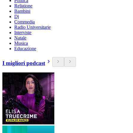
Politica
Religione
Bambini
Dj
Commedia
Radio Universitarie
Interviste
Natale
Musica
Educazione
I migliori podcast