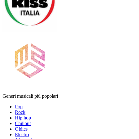
Generi musicali più popolari
Pop
Rock
Hip hop
Chillout
Oldies
Electro