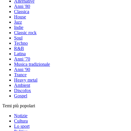
Alternative
Anni '80
Classica
House
Jazz
Indie
Classic rock
Soul
Techno
R&B
Latina
Anni '70
Musica tradizionale
Anni '90
Trance
Heavy metal
Ambient
Discofox
Gospel
Temi più popolari
Notizie
Cultura
Lo sport