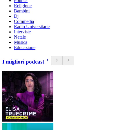
Politica
Religione
Bambini
Dj
Commedia
Radio Universitarie
Interviste
Natale
Musica
Educazione
I migliori podcast