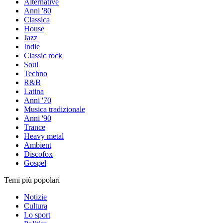
Alternative
Anni '80
Classica
House
Jazz
Indie
Classic rock
Soul
Techno
R&B
Latina
Anni '70
Musica tradizionale
Anni '90
Trance
Heavy metal
Ambient
Discofox
Gospel
Temi più popolari
Notizie
Cultura
Lo sport