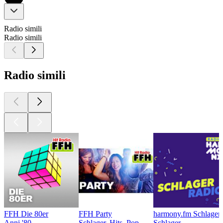
Radio simili
Radio simili
Radio simili
FFH Die 80er
FFH Party
harmony.fm Schlager
Anni '80
Schlager, Hits, Pop
Schlager