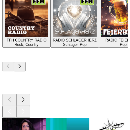
FFH COUNTRY RADIO
RADIO SCHLAGERHERZ
RADIO FEIER
Rock, Country
Schlager, Pop
Pop
I migliori
podcast
I migliori
podcast
I migliori
podcast