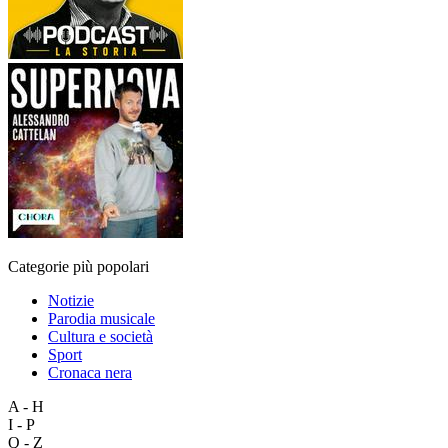
Categorie più popolari
Notizie
Parodia musicale
Cultura e società
Sport
Cronaca nera
A - H
I - P
Q - Z