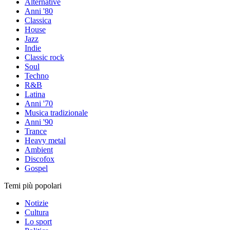
Alternative
Anni '80
Classica
House
Jazz
Indie
Classic rock
Soul
Techno
R&B
Latina
Anni '70
Musica tradizionale
Anni '90
Trance
Heavy metal
Ambient
Discofox
Gospel
Temi più popolari
Notizie
Cultura
Lo sport