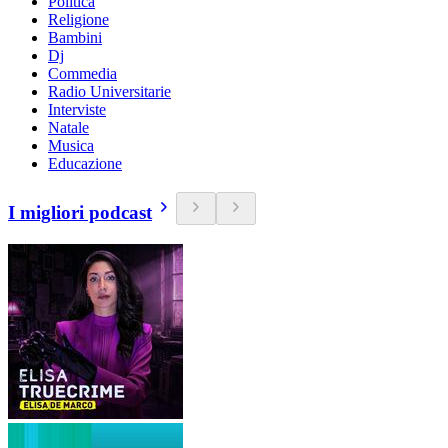
Politica
Religione
Bambini
Dj
Commedia
Radio Universitarie
Interviste
Natale
Musica
Educazione
I migliori podcast