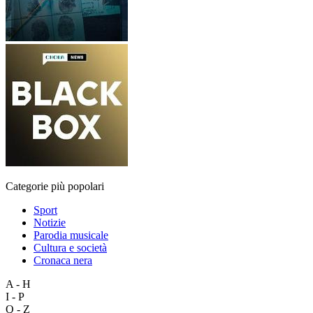
Categorie più popolari
Sport
Notizie
Parodia musicale
Cultura e società
Cronaca nera
A - H
I - P
Q - Z