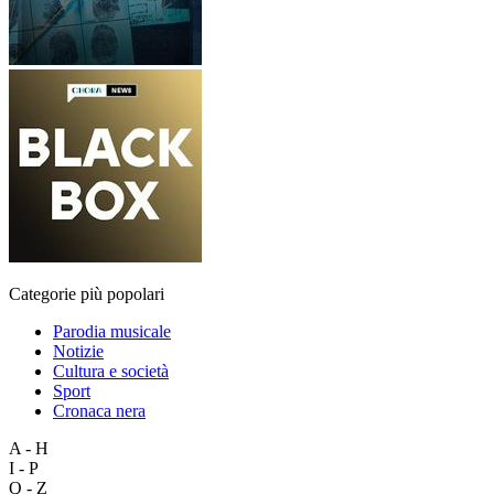
Categorie più popolari
Parodia musicale
Notizie
Cultura e società
Sport
Cronaca nera
A - H
I - P
Q - Z