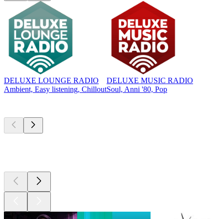
DELUXE LOUNGE RADIO
DELUXE MUSIC RADIO
Ambient, Easy listening, Chillout
Soul, Anni '80, Pop
I migliori
podcast
I migliori
podcast
I migliori
podcast