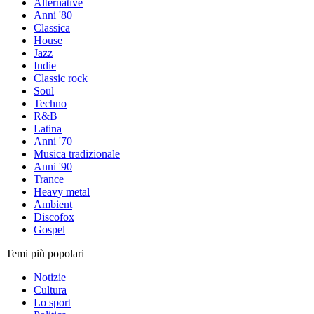
Alternative
Anni '80
Classica
House
Jazz
Indie
Classic rock
Soul
Techno
R&B
Latina
Anni '70
Musica tradizionale
Anni '90
Trance
Heavy metal
Ambient
Discofox
Gospel
Temi più popolari
Notizie
Cultura
Lo sport