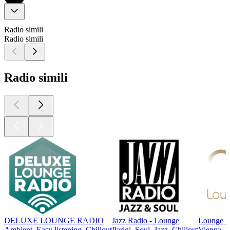
Radio simili
Radio simili
Radio simili
DELUXE LOUNGE RADIO
Jazz Radio - Lounge
Lounge 
Ambient, Easy listening, Chillout
Parigi, Soul, Jazz, Chillout
Vienna, H