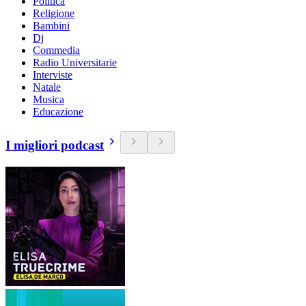
Politica
Religione
Bambini
Dj
Commedia
Radio Universitarie
Interviste
Natale
Musica
Educazione
I migliori podcast