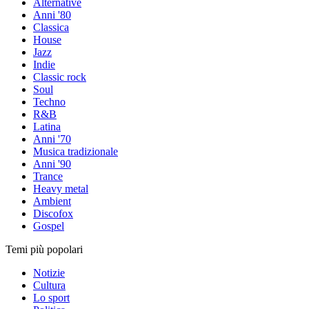
Alternative
Anni '80
Classica
House
Jazz
Indie
Classic rock
Soul
Techno
R&B
Latina
Anni '70
Musica tradizionale
Anni '90
Trance
Heavy metal
Ambient
Discofox
Gospel
Temi più popolari
Notizie
Cultura
Lo sport