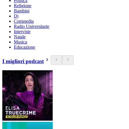
Politica
Religione
Bambini
Dj
Commedia
Radio Universitarie
Interviste
Natale
Musica
Educazione
I migliori podcast